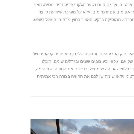
רטיים, אך גם היום נשאר הג’קוזי פריט נדיר יחסית, וזאת
על אגן מים עם זרמי מים, אלא על מערכת שיודעת לייצר
חברתי. המוסיקה ברקע, האוויר בחוץ מדהים, האוכל בשפע,
מעין חיק הטבע הקטן והפרטי שלכם, היא חוויה קלאסית של
ון רחב של אגני ג’קוזי, בעיצובים שונים ובגדלים שונים. תוכלו
 ברזולוציה גבוהה שימחישו בפניכם את החוויה המדהימה,
Design על ריהוט ועיצוב הבית תוכלו גם ליהנות מסרטוני וידאו שימחישו לכם את החוויה בצורה הכי אמיתית