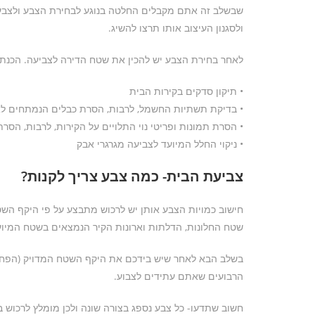
שבשלב זה אתם מקבלים החלטה בנוגע לבחירת הצבע ולצבעוניו
ולסגנון העיצוב אותו תרצו להשיג.
לאחר בחירת הצבע יש להכין את שטח הדירה לצביעה. הכנת ה
• תיקון סדקים בקירות הבית
• בדיקת תשתיות החשמל, לרבות, הסרת כבלים הנמתחים לא
• הסרת תמונות ופריטי נוי התלויים על הקירות, לרבות, הס
• ניקוי החלל המיועד לצביעה מגרגרי אבק
צביעת הבית- כמה צבע צריך לקנות?
חישוב כמויות הצבע אותן יש לרכוש מתבצע על פי היקף הש
שטח החלונות, הדלתות וארונות הקיר הנמצאים בשטח המיוע
בשלב הבא לאחר שיש בידכם את היקף השטח המדויק (הפחתת
הרבועים שאתם עתידים לצבוע.
חשוב שתדעו- כל צבע נספג בצורה שונה ולכן מומלץ לרכוש בין 20% ל-30% של צבע מהכמות לה אתם זקוקים על פי החישוב המוצע 