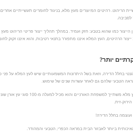
ת הריהוט. רהיטים המיוצרים מעץ מלא, בניגוד לחומרים תעשייתיים אחרים, נ
 לסביבה.
ייצור כמו שהוא בטבע: חזק ועמיד. במהלך תהליך ייצור פריטי הריהוט מעץ מל
ור הרהיטים, העץ המלא איננו מתפורר בתנאי רטיבות, והוא איננו זקוק לחומרי
רתיים יותר?
גנטי בחלל הדירה, וזאת בשל היתרונות המשמעותיים שיש לעץ המלא על פני כל
ראה הטבעי שלהם גם לאחר עשרות שנים של שימוש.
עץ האורן המשמש כחומר הגלם המרכזי להפקת
הירוק-זית.
 ועוצמה בחלל הדירה!
יכותית ביותר לאבזור הבית במראה הכפרי, הטבעי והמהודר.