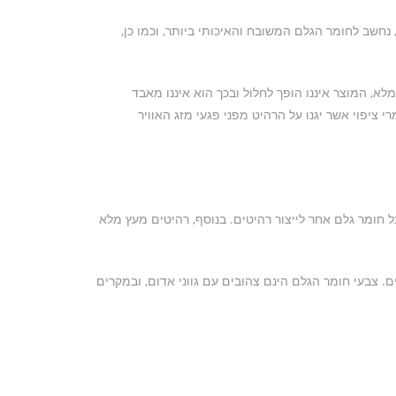
חשב לחומר הגלם המשובח והאיכותי ביותר, וכמו כן,
א, המוצר איננו הופך לחלול ובכך הוא איננו מאבד
 ציפוי אשר יגנו על הרהיט מפני פגעי מזג האוויר
 חומר גלם אחר לייצור רהיטים. בנוסף, רהיטים מעץ מלא
 רהיטים מעץ מלא משתייך למשפחת האורניים והוא מכיל למעלה מ-100 סוגי עץ אורן שונים. צבעי חומר הגלם הינם צהובים עם גווני אדום, ובמקרים