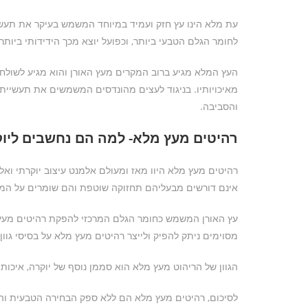
עת מלא הינו עץ חזק ועמיד במיוחד המשמש בעיקר את תעשיי
לחומר הגלם הטבעי ביותר, וכפועל יוצא מכך הידידותי ביותר
העץ המלא מגיע ברוב המקרים מעץ האורן והוא מגיע לשולחן ה
מאיכויותיו. בניגוד לעצים מהונדסים המשמשים את תעשיית ייצ
והסביבה.
רהיטים מעץ מלא- למה הם נחשבים ליוק
רהיטים מעץ מלא היוו מאז ומעולם אלמנט עיצוב יוקרתי ואל
אינם דורשים מבעליהם תחזוקה שוטפת והם שומרים על המ
מסוימים ניתק להפיק ולייצר רהיטים מעץ מלא על בסיסי גוון 
הגוון של הריהוט מעץ מלא הוא סממן נוסף של יוקרה, איכות
לסיכום, רהיטים מעץ מלא הם ללא ספק הבחירה הטבעית והא