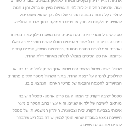
אדניות תלייה- רעיון מקסים ומיוחד לאחסון צעצועים, בובות, ספרים
ועוד. אדניות התליה יכולות להיות עשויות מעץ או ברזל, והן ניתנות
לתלייה קלה ונוחה בגובה המרבי של הילד, כך שהוא פשוט יכול
להושיט יד ולקחת כל חפץ או פריט הממוקם בתוך אדנית התלייה.
סט כיסים לחומרי יצירה- סט הכיסים הינו משטח ניילון עמיד במיוחד
ומרובה בכיסים. בכל אחד מהכיסים תוכלו להניח חומרי יצירה כאלו
ואחרים ואף להניח בתוכם תמונות, כרטיסיות משחק, ספרים קטנים
וכדומה. את סט הכיסים מומלץ לתלות מאחורי דלת החדר.
שרוולי רשת- שרוול הרשת הינו שרוול ארוך הניתן לתלייה בגובה, או
לחילופין, להנחה על רצפת החדר. בתוך השרוול מספר חללים פתוחים
המיועדים להכנסה והוצאה של פריטי האחסון הנמצאים בו.
ספסל ישיבה דקורטיבי המהווה גם פריט אחסון- ספסל הישיבה
מותאם לישיבה של ילד או שניים, והוא עשוי ברוב המקרים מעץ
איכותי בצביעה דקורטיבית וצבעונית. היתרון המשמעותי של ספסל
הישיבה נמצא בעובדה שהוא הופך למעין שידה בכל רגע שתבחרו
להרים את בסיס הישיבה.