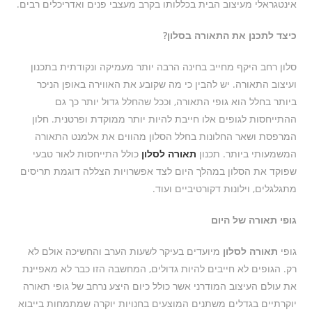
אינטגראלי מעיצוב הבית בכללותו בקרב מעצבי פנים ואדריכלים רבים.
כיצד לתכנן את התאורה בסלון?
סלון רחב היקף מחייב בחינה הרבה יותר מעמיקה ונקודתית בתכנון
ועיצוב התאורה. יש להבין כי מה שקובע את האווירה באופן הניכר
ביותר בחלל הוא גופי התאורה, וככל שהחלל גדול יותר כך גם
ההתייחסות לגופים אלו חייבת להיות יותר ממוקדת ופרטנית. חלון
המרפסת ושאר החלונות בחלל הסלון מהווים את אלמנט התאורה
המשמעותי ביותר. תכנון
תאורה לסלון
כולל התייחסות לאור טבעי
שפוקד את הסלון במהלך היום לצד אפשרויות הצללה דוגמת תריסים
מתגלגלים, וילונות דקורטיביים ועוד.
גופי תאורה של היום
גופי
תאורה לסלון
מיועדים בעיקר לשעות הערב והחשיכה אולם לא
רק. הגופים לא חייבים להיות גדולים, המחשבה הזו כבר לא מאפיינת
את עולם העיצוב המודרני אשר כולל כיום היצע נרחב של גופי תאורה
יוקרתיים בגדלים משתנים המוצעים בחנויות יוקרה שמתמחות בייבוא