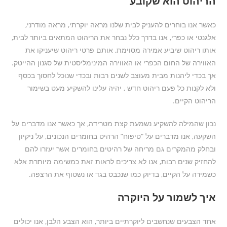
הריהוט הוא שקובע
כאשר אנו בוחרים להעניק לבית שלנו מראה יוקרתי, מראה מודרני,
אלגנטי או כפרי, אנו בדרך כלל נבחר את הריהוט המתאים ביותר לבית,
אותו ריהוט שיביע אמירה מסוימת, אותם פרטי ריהוט שיעניקו את
האווירה של החום הכפרי או האווירה המינימליסטית של סגנון ההייטק.
אך בכדי ליהנות מבית מעוצב לשנים רבות ובכדי שנוכל לחסוך בכסף
ולא לקנות כל פעם ריהוט חדש , יהיה עלינו להשקיע מעט בשימור
הריהוט הקיים.
נכון שהמילה להשקיע נשמעת קצת מטרידה, אך כאשר אנו מדברים על
השקעה, אנו מדברים על “טיפוח” הרהיט בחומרים הנכונים, על ניקיון
ובחלק מהמקרים גם מריחה של רהיטים בחומרים אשר יעזרו להם
להחזיק שנים רבות, אנו לא צריכים לראות זאת כמשימה מיותרת אלא
כשמירה על הקיים, בדיוק כמו שנכבס בגד או נשטוף את הרצפה.
איך לשמור על היוקרה
אחד הצבעים שנחשבים ליוקרתיים ביותר, הוא הצבע הלבן, אנו יכולים