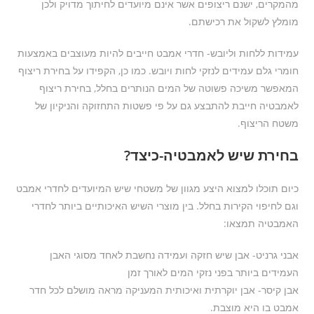
מהמקרים, ישנם ריצופים אשר אינם מיועדים לחיתוך מדויק ולכן
מומלץ לשקול את רכישתם.
עמידות ללחות וליובש- חדרי אמבט חייבים להיות מעוצבים באמצעות
חומרי גלם עמידים לנזקי לחות ויובש. כמו כן, הקפידו על בחירת ריצוף
המאפשר משיכה פשוטה של המים הנותרים בחלל, בחירת ריצוף
לאמבטיה חייבת להתבצע גם על פי פשטות התחזוקה והניקיון של
משטח הריצוף.
בחירת שיש לאמבטיה-כיצד?
כיום תוכלו למצוא היצע מגוון של משטחי שיש המיועדים לחדרי אמבט
וגם לחיפוי הקירות בחלל. בין מוצרי השיש האיכותיים ביותר לחדרי
האמבטיה תמצאו:
אבני גרניט- אבן שיש חזקה ועמידה נחשבת לאחד מסוגי האבן
העמידים ביותר בפני נזקי המים לאורך זמן
אבן קיסר- אבן יוקרתית ואיכותית המעניקה מראה מושלם לכל חדר
אמבט בו היא מוצבת.