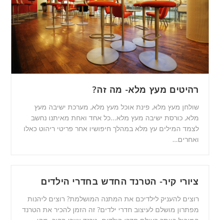
רהיטים מעץ מלא- מה זה?
שולחן מעץ מלא, פינת אוכל מעץ מלא, מערכת ישיבה מעץ
מלא, כורסת ישיבה מעץ מלא...כל אחד ואחת מאיתנו נחשב
לצמד המילים עץ מלא במהלך חיפושיו אחר פריטי ריהוט כאלו
ואחרים…
ציורי קיר- הטרנד החדש בחדרי הילדים
רוצים להעניק לילדיכם את המתנה המושלמת? רוצים ליהנות
מפתרון מושלם לעיצוב חדרי ילדים? זה הזמן להכיר את הטרנד